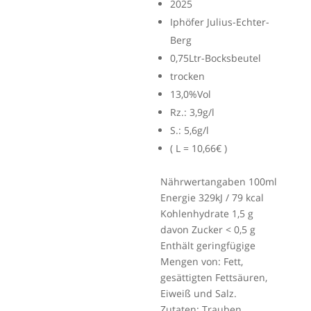
2025
Iphöfer Julius-Echter-
Berg
0,75Ltr-Bocksbeutel
trocken
13,0%Vol
Rz.: 3,9g/l
S.: 5,6g/l
( L = 10,66€ )
Nährwertangaben 100ml
Energie 329kJ / 79 kcal
Kohlenhydrate 1,5 g
davon Zucker < 0,5 g
Enthält geringfügige
Mengen von: Fett,
gesättigten Fettsäuren,
Eiweiß und Salz.
Zutaten: Trauben