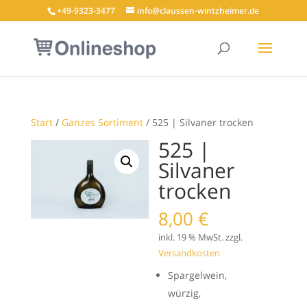
+49-9323-3477
info@claussen-wintzheimer.de
Start
/
Ganzes Sortiment
/ 525 | Silvaner trocken
525 |
Silvaner
trocken
8,00
€
inkl. 19 % MwSt.
zzgl.
Versandkosten
Spargelwein,
würzig,