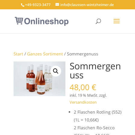
+49-9323-3477
info@claussen-wintzheimer.de
Start
/
Ganzes Sortiment
/ Sommergenuss
Sommergen
uss
48,00
€
inkl. 19 % MwSt.
zzgl.
Versandkosten
2 Flaschen Rotling (552)
(1L = 10,66€)
2 Flaschen Ro-Secco